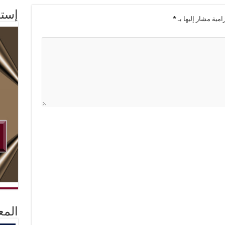
إستم
امية مشار إليها بـ
*
المع