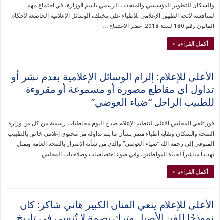
والسكان للتطوير المؤسسي والمتحدث الرسمي باسم الوزارة، في اجتماع مهم
لمناقشة لائحة الظهور الإعلامي للأطباء على مختلف الوسائل الإعلامية الخاضعة لأحكام
القانون رقم 180 لسنة 2018. حضر الاجتماع …
أكمل القراءة »
الأعلى للإعلام: إلزام الوسائل الإعلامية بعدم نشر أو
تداول أي مقاطع مصورة أو مسموعة أو مقروءة
للطبيب الراحل “ضياء العوضي”
فور تلقي المجلس الأعلى لتنظيم الإعلام صباح اليوم مخاطبات رسمية من كل من وزارة
الصحة والسكان ونقابة أطباء مصر بشأن ما يتم تداوله من محتوى إعلامي خاص بالطبيب
المتوفى إلى رحمة الله “ضياء العوضي” والذي من شأنه الإضرار بالصحة العامة ويمثل
تهديداً مباشراً لحياة المواطنين. وفي ضوء اختصاصات وصلاحيات المجلس …
أكمل القراءة »
الأعلى للإعلام ينعي الفنان الكبير هاني شاكر: كان
نموذجًا للفن الأصيل وترك بصمة لا تُنسى في تاريخ