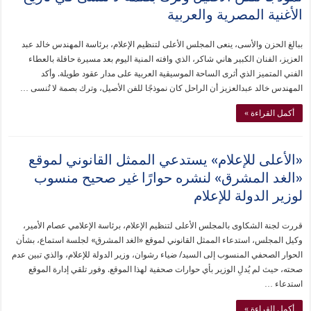
الأغنية المصرية والعربية
ببالغ الحزن والأسى، ينعى المجلس الأعلى لتنظيم الإعلام، برئاسة المهندس خالد عبد
العزيز، الفنان الكبير هاني شاكر، الذي وافته المنية اليوم بعد مسيرة حافلة بالعطاء
الفني المتميز الذي أثرى الساحة الموسيقية العربية على مدار عقود طويلة. وأكد
المهندس خالد عبدالعزيز أن الراحل كان نموذجًا للفن الأصيل، وترك بصمة لا تُنسى …
أكمل القراءة »
«الأعلى للإعلام» يستدعي الممثل القانوني لموقع
«الغد المشرق» لنشره حوارًا غير صحيح منسوب
لوزير الدولة للإعلام
قررت لجنة الشكاوى بالمجلس الأعلى لتنظيم الإعلام، برئاسة الإعلامي عصام الأمير،
وكيل المجلس، استدعاء الممثل القانوني لموقع «الغد المشرق» لجلسة استماع، بشأن
الحوار الصحفي المنسوب إلى السيد/ ضياء رشوان، وزير الدولة للإعلام، والذي تبين عدم
صحته، حيث لم يُدلِ الوزير بأي حوارات صحفية لهذا الموقع. وفور تلقي إدارة الموقع
استدعاء …
أكمل القراءة »