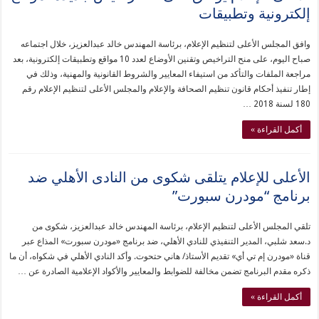
إلكترونية وتطبيقات
وافق المجلس الأعلى لتنظيم الإعلام، برئاسة المهندس خالد عبدالعزيز، خلال اجتماعه
صباح اليوم، على منح التراخيص وتقنين الأوضاع لعدد 10 مواقع وتطبيقات إلكترونية، بعد
مراجعة الملفات والتأكد من استيفاء المعايير والشروط القانونية والمهنية، وذلك في
إطار تنفيذ أحكام قانون تنظيم الصحافة والإعلام والمجلس الأعلى لتنظيم الإعلام رقم
180 لسنة 2018 …
أكمل القراءة »
الأعلى للإعلام يتلقى شكوى من النادى الأهلي ضد
برنامج “مودرن سبورت”
تلقي المجلس الأعلى لتنظيم الإعلام، برئاسة المهندس خالد عبدالعزيز، شكوى من
د.سعد شلبي، المدير التنفيذي للنادي الأهلي، ضد برنامج «مودرن سبورت» المذاع عبر
قناة «مودرن إم تي أي» تقديم الأستاذ/ هاني حتحوت. وأكد النادي الأهلي في شكواه، أن ما
ذكره مقدم البرنامج تضمن مخالفة للضوابط والمعايير والأكواد الإعلامية الصادرة عن …
أكمل القراءة »