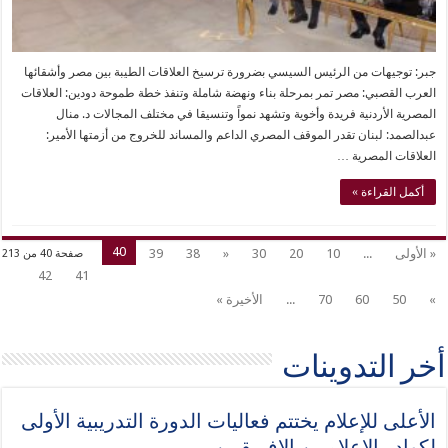
جبر: توجيهات من الرئيس السيسي بضرورة ترسيخ العلاقات الطيبة بين مصر وأشقائها
العرب القصبي: مصر تمر بمرحلة بناء ونهضة شاملة وتنفذ خطة طموحة دودين: العلاقات
المصرية الأردنية فريدة وأخوية وتشهد نمواً وتنسيقا في مختلف المجالات د. منال
عبدالصمد: لبنان تقدر الموقف المصري الداعم والمساند للخروج من أزمتها الأمير:
العلاقات المصرية …
أكمل القراءة »
40
« الأولى
...
10
20
30
«
38
39
صفحة 40 من 213
42
41
»
50
60
70
...
الأخيرة »
أخر التدوينات
الأعلى للإعلام يختتم فعاليات الدورة التدريبية الأولى
لكوادر الإعلاميين الإفريقيين