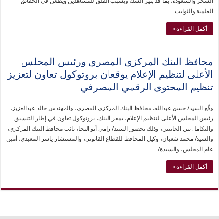
السحر والشعوذة، بما قد يثير الشك ويسبب القلق للمشاهدين ويطعن في الحقائق
العلمية والثوابت …
أكمل القراءة »
محافظ البنك المركزي المصري ورئيس المجلس
الأعلى لتنظيم الإعلام يوقعان بروتوكول تعاون لتعزيز
تنظيم المحتوى الرقمي المصرفي
وقّع السيد/ حسن عبدالله، محافظ البنك المركزي المصري، والمهندس خالد عبدالعزيز،
رئيس المجلس الأعلى لتنظيم الإعلام، بمقر البنك، بروتوكول تعاون في إطار التنسيق
والتكامل بين الجانبين، وذلك بحضور السيد/ رامي أبو النجا، نائب محافظ البنك المركزي،
والسيد/ محمد شعبان، وكيل المحافظ للقطاع القانوني، والمستشار ياسر المعبدي، أمين
عام المجلس، والسيدة/ …
أكمل القراءة »