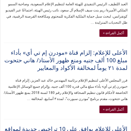
العبد اللطيف، الرئيس التنفيذي للهيئة العامة لتنظيم الإعلام السعودية، وصاحبة السمو
الملكي الأميرة/ ريم بنت سيف الإسلام آل سعود، نائب رئيس الهيئة، اجتماعًا عبر الفيديو
كونفرانس، لبحث سبل حماية الملكية الفكرية للمحتوى ومكافحة القرصنة الرقمية، في
ظل التحديات المتزايدة …
أكمل القراءة »
الأعلى للإعلام: إلزام قناة «مودرن إم تي أي» بأداء
مبلغ 100 ألف جنيه ومنع ظهور الأستاذ/ هاني حتحوت
لمدة ٢١ يوماً لمخالفة الأكواد والمعايير
قرر المجلس الأعلى لتنظيم الإعلام برئاسة المهندس خالد عبد العزيز، إلزام قناة
«مودرن إم تي أي» بأداء مبلغ مالي قدره 100 ألف جنيه، وإلزام جميع الوسائل الإعلامية
الخاضعة لأحكام قانون تنظيم الصحافة والإعلام رقم 180 لسنة 2018 بمنع ظهور الأستاذ/
هاني حتحوت، مقدم برنامج “مودرن سبورت”، لمدة ٣ أسابيع، لمخالفة …
أكمل القراءة »
الأعلى للإعلام يوافق على 10 تراخيص جديدة لمواقع