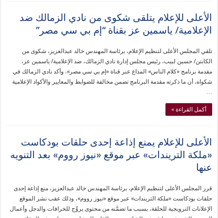
الأعلى للإعلام يتلقى شكوى من نادي الزمالك ضد
الإعلامية/ ياسمين عز بقناة “إم بي سي مصر”
تلقي المجلس الأعلى لتنظيم الإعلام، برئاسة المهندس خالد عبدالعزيز، شكوى من
الكابتن/ حسين لبيب، رئيس مجلس إدارة نادي الزمالك، ضد الإعلامية/ ياسمين عز،
مقدمة برنامج «كلام الناس» المذاع عبر قناة «إم بي سي مصر». وأكد نادي الزمالك في
شكواه، أن ما ذكرته مقدمة البرنامج تضمن مخالفة للضوابط والمعايير والأكواد الإعلامية
…
أكمل القراءة »
الأعلى للإعلام يمنع إذاعة إحدى حلقات بودكاست
«ملكة التريندات» عبر موقع «نيوز رووم» بعد التنويه
عنها
قرر المجلس الأعلى لتنظيم الإعلام، برئاسة المهندس خالد عبدالعزيز، منع إذاعة إحدى
حلقات بودكاست «ملكة التريندات» عبر موقع «نيوز رووم»، وذلك عقب نشر الموقع
الإعلانات الترويجية للحلقة، بسبب ما تضمَّنه من محتوى يروِّج للخرافات والدجل وأعمال