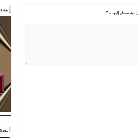
إستم
امية مشار إليها بـ
*
المع