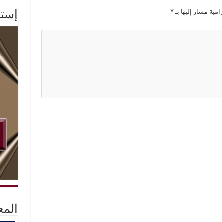
امية مشار إليها بـ
*
إستم
المع