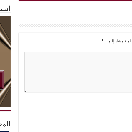
إستم
امية مشار إليها بـ
*
المع