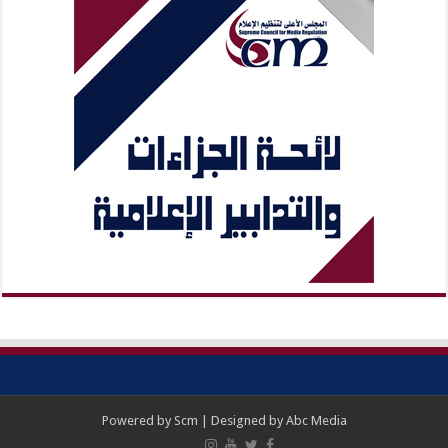
Powered by
Scm
| Designed by
Abc Media