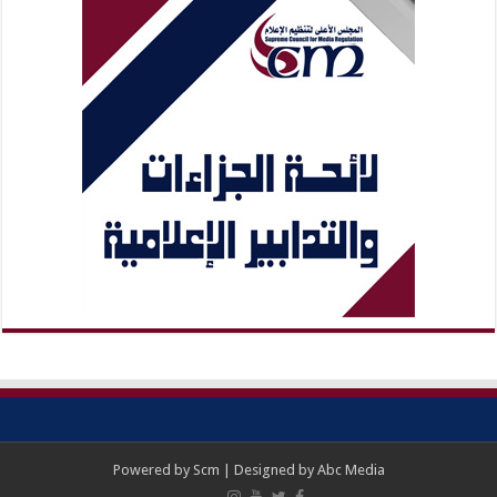
Powered by
Scm
| Designed by
Abc Media