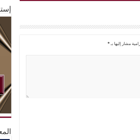
إستم
امية مشار إليها بـ
*
المع