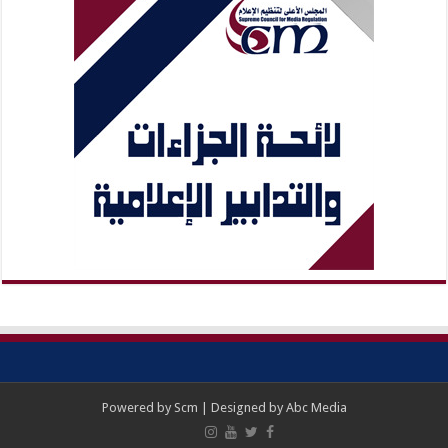
Powered by
Scm
| Designed by
Abc Media