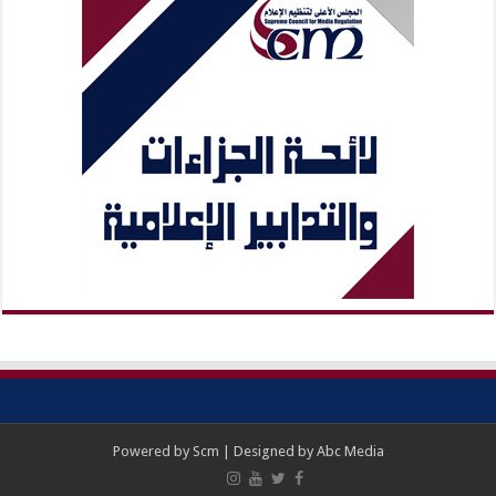
Powered by
Scm
| Designed by
Abc Media