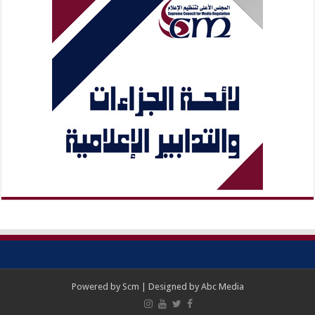
Powered by
Scm
| Designed by
Abc Media