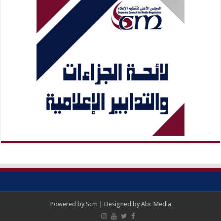
Powered by
Scm
| Designed by
Abc Media