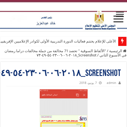
لأعلى للإعلام يختتم فعاليات الدورة التدريبية الأولى لكوادر الإعلاميين الإفريقيين
سية
/
"الألفاظ السوقية " تحصد 71 مخالفة من جملة مخالفات دراما رمضان
بوع الثاني
/
Screenshot_٢٠١٨-٠٦-٠٦-٢٣-٥٤-٤٩-٧٣
Screenshot_٢٠١٨-٠٦-٠٦-٢٣-٥٤-
admi
7 يونيو، 2018