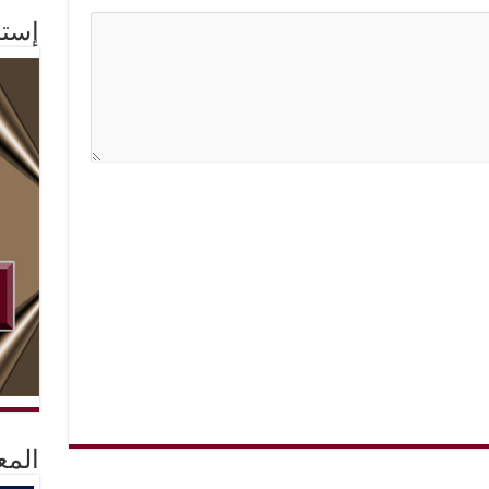
إستم
المع