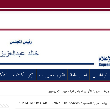
بار المجلس
اخبار عامة
تقارير وحوارات
كبار الكـتاب
الشك
ورة التدريبية الأولى لكوادر الإعلاميين الإفريقيين
يئة العربية للتصنيع
/
19b3493d-98e4-44a6-9694-b600e65548d5