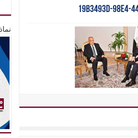
19b3493d-98e4-4
نماذ