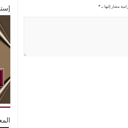
امية مشار إليها بـ
*
إستم
المع