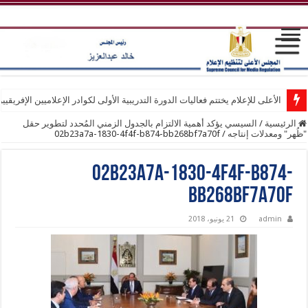
الأعلى للإعلام يختتم فعاليات الدورة التدريبية الأولى لكوادر الإعلاميين الإفريقيي
الرئيسية
/
السيسي يؤكد أهمية الالتزام بالجدول الزمني المُحدد لتطوير حقل
"ظُهر" ومعدلات إنتاجه
/
02b23a7a-1830-4f4f-b874-bb268bf7a70f
02b23a7a-1830-4f4f-b874-
bb268bf7a70f
admin
21 يونيو، 2018