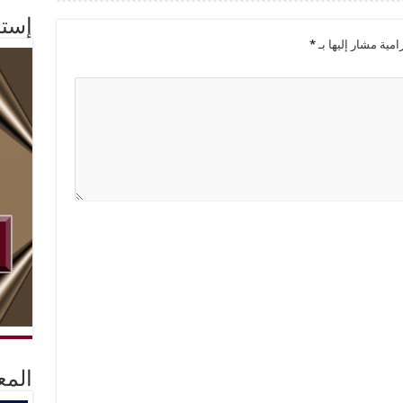
إستم
امية مشار إليها بـ
*
المع