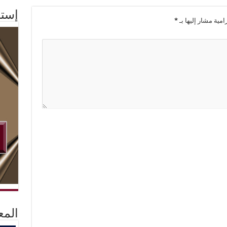
إستم
امية مشار إليها بـ
*
المع