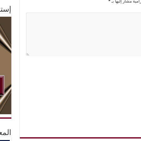
امية مشار إليها بـ
*
إستم
المع