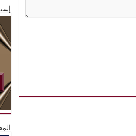
إستم
المع