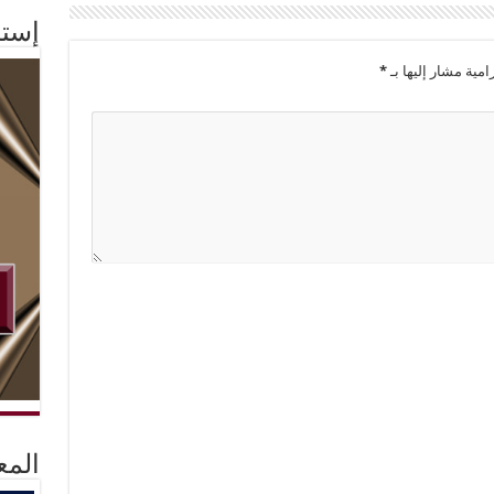
إستم
امية مشار إليها بـ
*
المع