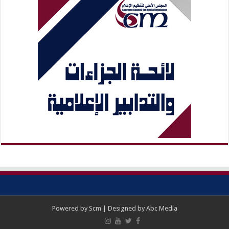
Powered by
Scm
| Designed by
Abc Media