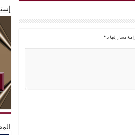
إستم
امية مشار إليها بـ
*
المع