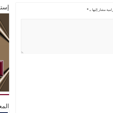
إستم
امية مشار إليها بـ
*
المع