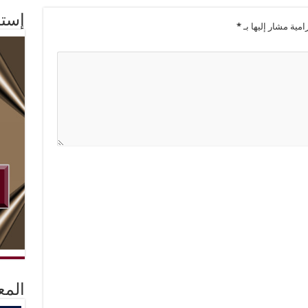
إستم
امية مشار إليها بـ
*
المع