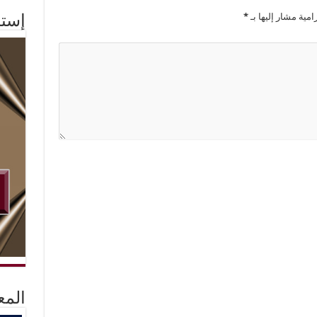
امية مشار إليها بـ
*
إستم
المع