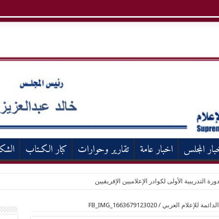
بار المجلس
اخبار عامة
تقارير وحوارات
كبار الكـتاب
الشك
ورة التدريبية الأولى لكوادر الإعلاميين الإفريقيين
FB_IMG_1663679123020
/