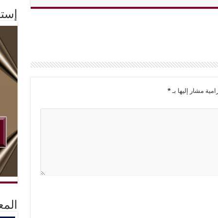
إستم
امية مشار إليها بـ
*
المع