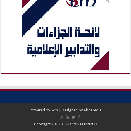
Powered by
Scm
| Designed by
Abc Media
© Copyright 2018, All Rights Reserved