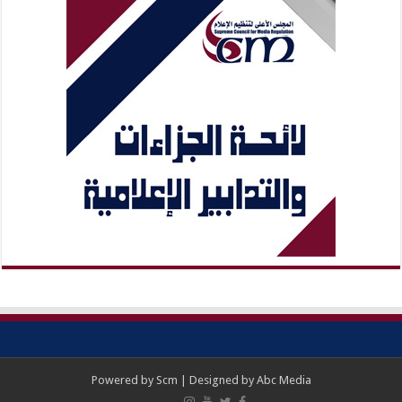
Powered by
Scm
| Designed by
Abc Media