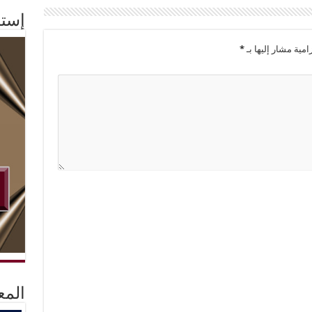
إستم
امية مشار إليها بـ
*
المع