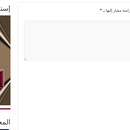
إستم
امية مشار إليها بـ
*
المع