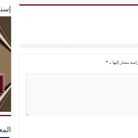
إستم
امية مشار إليها بـ
*
المع