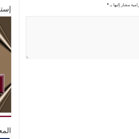
امية مشار إليها بـ
*
إستم
المع