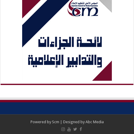
Powered by
Scm
| Designed by
Abc Media