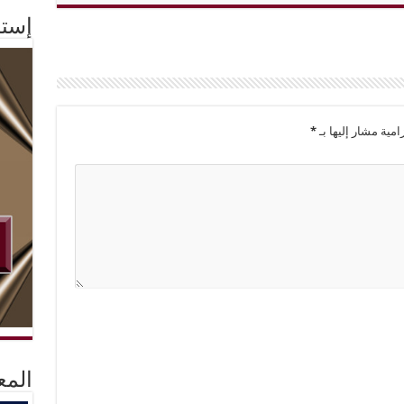
إستم
امية مشار إليها بـ
*
المع