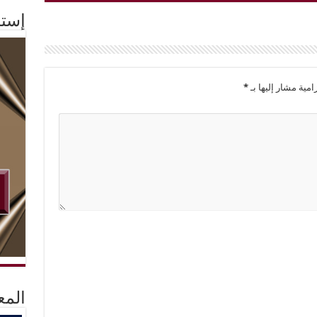
إستم
امية مشار إليها بـ
*
المع