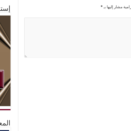
امية مشار إليها بـ
*
إستم
المع