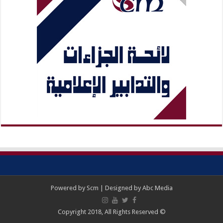
Powered by
Scm
| Designed by
Abc Media
© Copyright 2018, All Rights Reserved