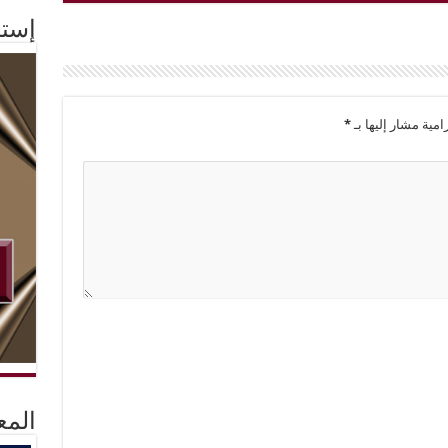
إستم
امية مشار إليها بـ
*
المع