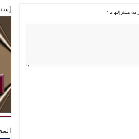
إستم
امية مشار إليها بـ
*
المع