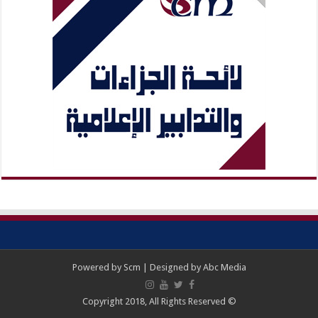
Powered by
Scm
| Designed by
Abc Media
© Copyright 2018, All Rights Reserved