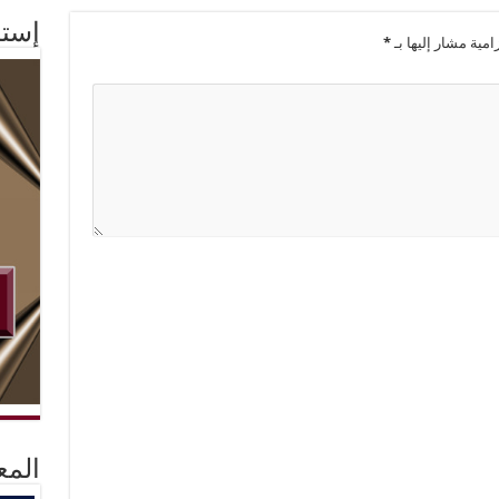
إستم
امية مشار إليها بـ
*
المع