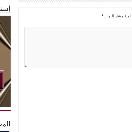
إستم
امية مشار إليها بـ
*
المع