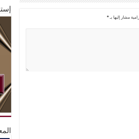
إستم
امية مشار إليها بـ
*
المع