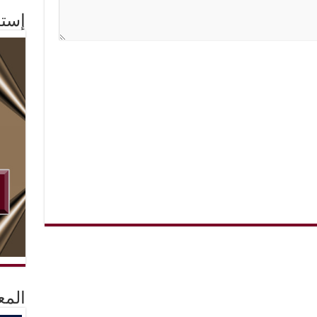
إستم
المع