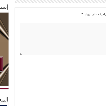
إستم
امية مشار إليها بـ
*
المع