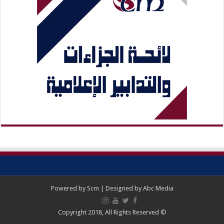
Powered by
Scm
| Designed by
Abc Media
© Copyright 2018, All Rights Reserved