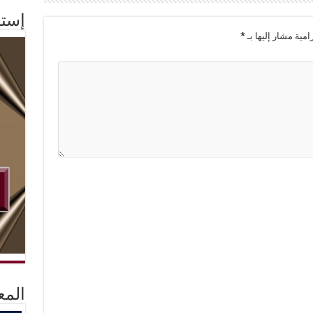
إستم
امية مشار إليها بـ
*
المع