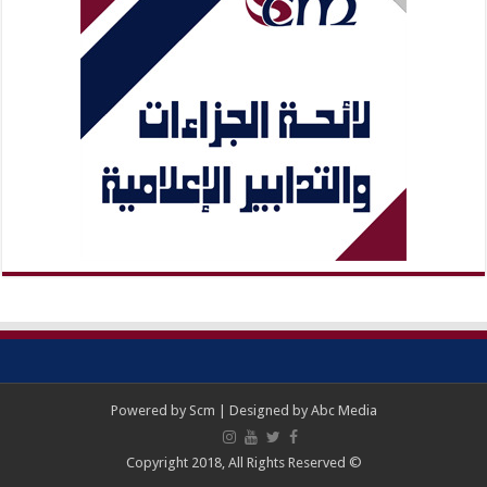
Powered by
Scm
| Designed by
Abc Media
© Copyright 2018, All Rights Reserved