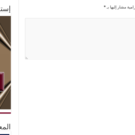
امية مشار إليها بـ
*
إستم
المع