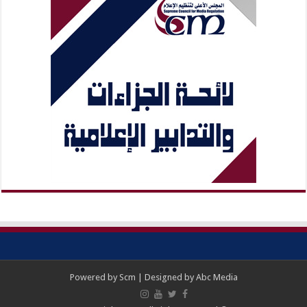
Powered by
Scm
| Designed by
Abc Media